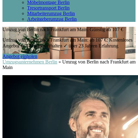
Möbelmontage Berlin
Tresortransport Berlin
Mitarbeiterumzug Berlin
Arbeitgeberumzug Berlin
Umzug von Berlin nach Frankfurt am Main: Günstig ab 107 €
Umzug von Berlin nach Frankfurt am Main: ab 107 €: Kostenloses
Angebot in 4 Minuten erhalten ✓ über 23 Jahren Erfahrung
Angebot einholen
Umzugsunternehmen Berlin
»
Umzug von Berlin nach Frankfurt am
Main