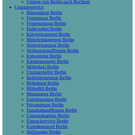
Umzug von Berlin nach Bochum
Umzugsservice
Büroumzug Berlin
Fernumzug Berlin
Firmenumzug Berlin
Halteverbot Berlin
Klaviertransport Berlin
Möbeleinlagerung Berlin
Seniorenumzug Berlin
Wohnungsauflösung Berlin
Entsorgung Berlin
Kleintransporte Berlin
Möbeltaxi Berlin
Umzugshelfer Berlin
Behördenumzug Berlin
Beiladung Berlin
Möbellift Berlin
Miniumzug Berlin
Entrümpelung Berlin
Privatumzug Berlin
Haushaltsauflösung Berlin
Umzugskartons Berlin
Einpackservice Berlin
Kunsttransport Berlin
Selfstorage Berlin