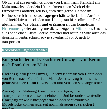
Ob du jetzt aus privaten Gründen von Berlin nach Frankfurt am
Main umziehst oder dein Unternehmen einen Wechsel des
Firmensitzes anstrebt, wir begleiten dich gerne. Gerade im
Businessbereich muss das
Tagesgeschäft
weiterlaufen, Ausfälle
sind ineffektiv und schaden nur. Und genau hier sollten die Profis
übernehmen.
Wir
planen und organisieren
den kompletten
Firmenumzug
oder auch gerne die Umzüge der
Mitarbeiter
. Und das
alles ohne einen Ausfall der Mitarbeiter und natürlich wird auch das
gesamte Inventar schnell sowie zuverlässig von A nach B
transportiert.
Kostenloses Angebot erhalten
Ein gesicherter und versicherter Umzug – von Berlin
nach Frankfurt am Main
Und das gilt für jeden Umzug. Ob jetzt innerhalb von Berlin oder
von Berlin nach Frankfurt am Main. Jeder Umzug bei uns aus
professioneller Hand
ist versichert und Schäden sind abgesichert.
Aus eigener Erfahrung können wir bestätigen, dass
Transportschäden eher selten eintreten. Und besonders wertvolle
Umzugsgüter wie Kunstgegenstände oder sehr exklusive
Möbelstücke können jederzeit nochmals
separat versichert
werden
.