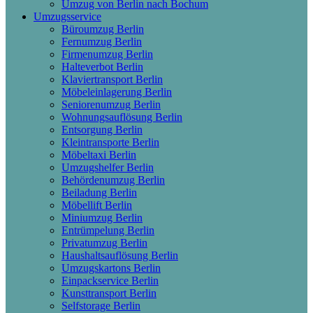
Umzug von Berlin nach Bochum
Umzugsservice
Büroumzug Berlin
Fernumzug Berlin
Firmenumzug Berlin
Halteverbot Berlin
Klaviertransport Berlin
Möbeleinlagerung Berlin
Seniorenumzug Berlin
Wohnungsauflösung Berlin
Entsorgung Berlin
Kleintransporte Berlin
Möbeltaxi Berlin
Umzugshelfer Berlin
Behördenumzug Berlin
Beiladung Berlin
Möbellift Berlin
Miniumzug Berlin
Entrümpelung Berlin
Privatumzug Berlin
Haushaltsauflösung Berlin
Umzugskartons Berlin
Einpackservice Berlin
Kunsttransport Berlin
Selfstorage Berlin