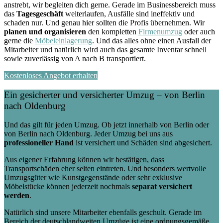
anstrebt, wir begleiten dich gerne. Gerade im Businessbereich muss
das
Tagesgeschäft
weiterlaufen, Ausfälle sind ineffektiv und
schaden nur. Und genau hier sollten die Profis übernehmen.
Wir
planen und organisieren
den kompletten
Firmenumzug
oder auch
gerne die
Möbeleinlagerung
. Und das alles ohne einen Ausfall der
Mitarbeiter und natürlich wird auch das gesamte Inventar schnell
sowie zuverlässig von A nach B transportiert.
Kostenloses Angebot erhalten
Ein gesicherter und versicherter Umzug – von Berlin
nach Oldenburg
Und das gilt für jeden Umzug. Ob jetzt innerhalb von Berlin oder
von Berlin nach Oldenburg. Jeder Umzug bei uns aus
professioneller Hand
ist versichert und Schäden sind abgesichert.
Aus eigener Erfahrung können wir bestätigen, dass
Transportschäden eher selten eintreten. Und besonders wertvolle
Umzugsgüter wie Kunstgegenstände oder sehr exklusive
Möbelstücke können jederzeit nochmals
separat versichert
werden
.
Natürlich sind unsere Mitarbeiter ebenfalls geschult. Gerade im
Bereich der deutschlandweiten Umzüge ist eine ordnungsgemäße