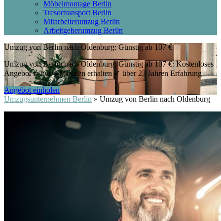
Möbelmontage Berlin
Tresortransport Berlin
Mitarbeiterumzug Berlin
Arbeitgeberumzug Berlin
Umzug von Berlin nach Oldenburg: Günstig ab 107 €
Umzug von Berlin nach Oldenburg: Günstig ab 107 €: Kostenloses
Angebot in nur 4 Minuten erhalten ✓ über 23 Jahren Erfahrung
Angebot einholen
Umzugsunternehmen Berlin
»
Umzug von Berlin nach Oldenburg