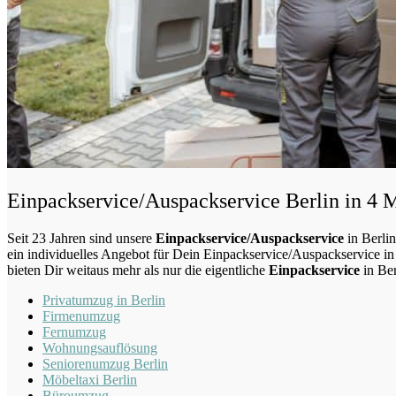
Einpackservice/Auspackservice Berlin in 4 
Seit 23 Jahren sind unsere
Einpackservice/Auspackservice
in Berli
ein individuelles Angebot für Dein Einpackservice/Auspackservice in
bieten Dir weitaus mehr als nur die eigentliche
Einpackservice
in Be
Privatumzug in Berlin
Firmenumzug
Fernumzug
Wohnungsauflösung
Seniorenumzug Berlin
Möbeltaxi
Berlin
Büroumzug