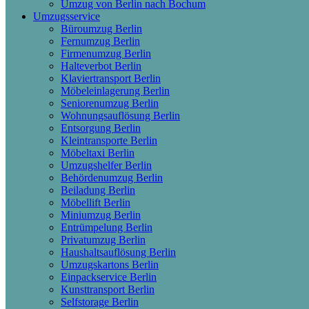
Umzug von Berlin nach Bochum
Umzugsservice
Büroumzug Berlin
Fernumzug Berlin
Firmenumzug Berlin
Halteverbot Berlin
Klaviertransport Berlin
Möbeleinlagerung Berlin
Seniorenumzug Berlin
Wohnungsauflösung Berlin
Entsorgung Berlin
Kleintransporte Berlin
Möbeltaxi Berlin
Umzugshelfer Berlin
Behördenumzug Berlin
Beiladung Berlin
Möbellift Berlin
Miniumzug Berlin
Entrümpelung Berlin
Privatumzug Berlin
Haushaltsauflösung Berlin
Umzugskartons Berlin
Einpackservice Berlin
Kunsttransport Berlin
Selfstorage Berlin