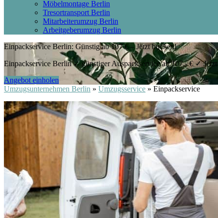
Möbelmontage Berlin
Tresortransport Berlin
Mitarbeiterumzug Berlin
Arbeitgeberumzug Berlin
Einpackservice Berlin: Günstig ab 107 € – Jetzt buchen!
Einpackservice Berlin ✓ günstiger Auspackservice ab 107,- € ✓ Jetzt
Angebot einholen
Umzugsunternehmen Berlin
»
Umzugsservice
»
Einpackservice